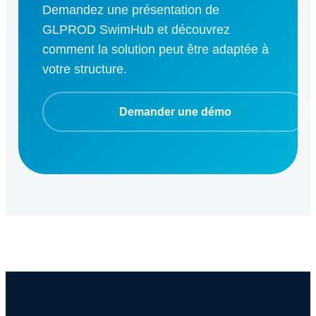
Demandez une présentation de
GLPROD SwimHub et découvrez
comment la solution peut être adaptée à
votre structure.
Demander une démo