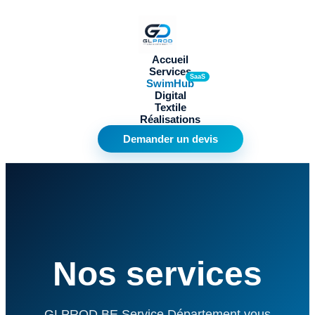
Accueil
Services
SwimHub
Digital
Textile
Réalisations
Demander un devis
Nos services
GLPROD.BE Service Département vous